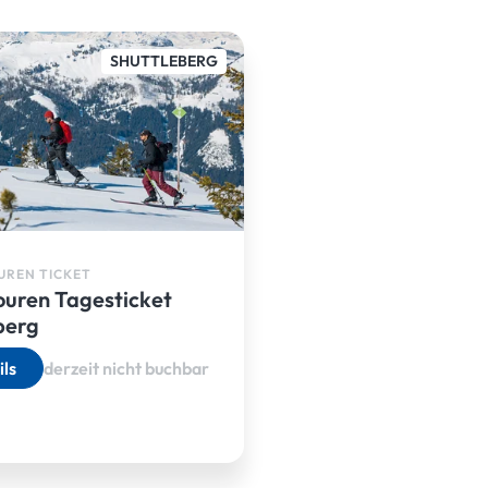
SHUTTLEBERG
UREN TICKET
ouren Tagesticket
berg
ils
derzeit nicht buchbar