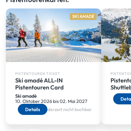
SKI AMADÉ
PISTENTOUREN TICKET
PISTENTO
Ski amadé ALL-IN
Pistent
Pistentouren Card
Shuttle
Ski amadé
Deta
10. Oktober 2026 bis 02. Mai 2027
Details
derzeit nicht buchbar