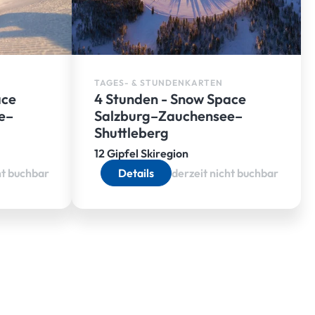
TAGES- & STUNDENKARTEN
ace
4 Stunden - Snow Space
e–
Salzburg–Zauchensee–
Shuttleberg
12 Gipfel Skiregion
ht buchbar
Details
derzeit nicht buchbar