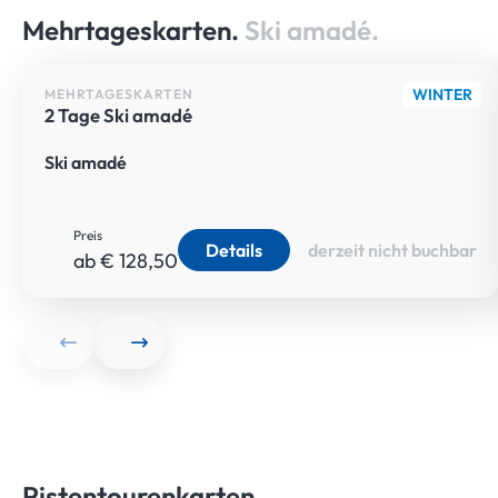
Mehrtageskarten.
Ski amadé.
WINTER
MEHRTAGESKARTEN
2 Tage Ski amadé
Ski amadé
Preis
Details
derzeit nicht buchbar
ab € 128,50
Pistentourenkarten.