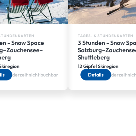
 STUNDENKARTEN
TAGES- & STUNDENKARTEN
en - Snow Space
3 Stunden - Snow Sp
rg–Zauchensee–
Salzburg–Zauchense
berg
Shuttleberg
 Skiregion
12 Gipfel Skiregion
ils
derzeit nicht buchbar
Details
derzeit nic