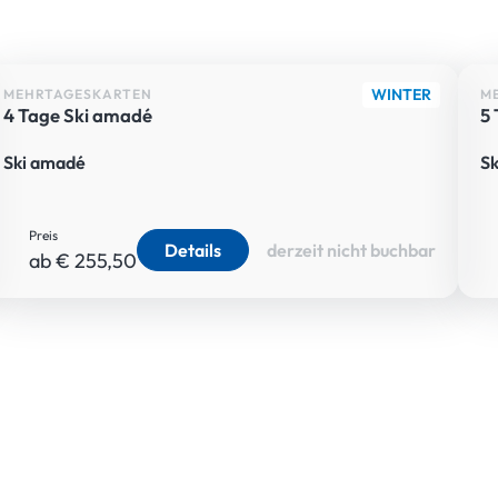
WINTER
MEHRTAGESKARTEN
M
4 Tage Ski amadé
5
Ski amadé
S
Preis
Details
derzeit nicht buchbar
ab € 255,50