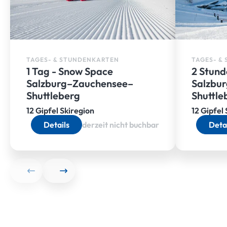
TAGES- & STUNDENKARTEN
TAGES- &
1 Tag - Snow Space
2 Stund
Salzburg–Zauchensee–
Salzbu
Shuttleberg
Shuttle
12 Gipfel Skiregion
12 Gipfel
Details
derzeit nicht buchbar
Deta