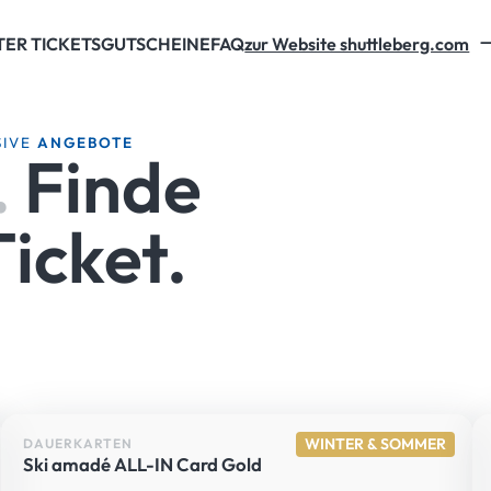
TER TICKETS
GUTSCHEINE
FAQ
zur Website shuttleberg.com
SIVE
ANGEBOTE
.
Finde
icket.
WINTER & SOMMER
DAUERKARTEN
Ski amadé ALL-IN Card Gold