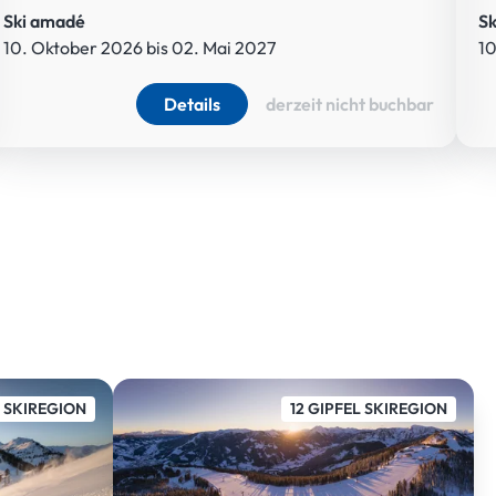
Ski amadé
S
10. Oktober 2026 bis 02. Mai 2027
10
Details
derzeit nicht buchbar
L SKIREGION
12 GIPFEL SKIREGION