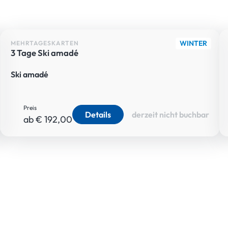
WINTER
MEHRTAGESKARTEN
3 Tage Ski amadé
Ski amadé
Preis
Details
derzeit nicht buchbar
ab € 192,00