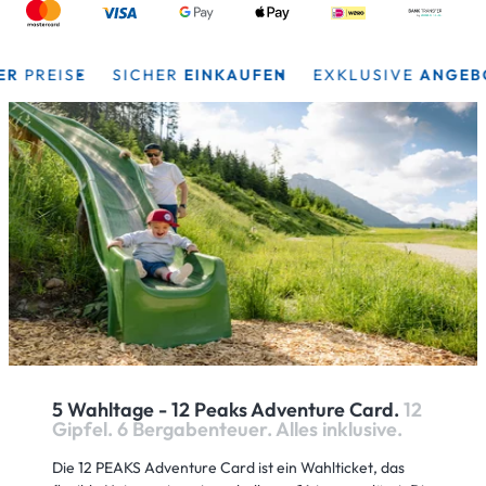
EISE
SICHER
EINKAUFEN
EXKLUSIVE
ANGEBOTE
HERZLICH WILLKOMMEN IM
5 Wahltage - 12 Peaks Adventure Card.
12
Gipfel. 6 Bergabenteuer. Alles inklusive.
Die 12 PEAKS Adventure Card ist ein Wahlticket, das