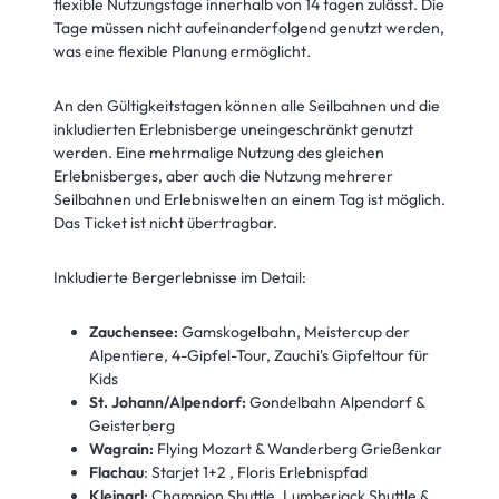
flexible Nutzungstage innerhalb von 14 tagen zulässt. Die
Tage müssen nicht aufeinanderfolgend genutzt werden,
was eine flexible Planung ermöglicht.
An den Gültigkeitstagen können alle Seilbahnen und die
inkludierten Erlebnisberge uneingeschränkt genutzt
werden. Eine mehrmalige Nutzung des gleichen
Erlebnisberges, aber auch die Nutzung mehrerer
Seilbahnen und Erlebniswelten an einem Tag ist möglich.
Das Ticket ist nicht übertragbar.
Inkludierte Bergerlebnisse im Detail:
Zauchensee:
Gamskogelbahn, Meistercup der
Alpentiere, 4-Gipfel-Tour, Zauchi's Gipfeltour für
Kids
St. Johann/Alpendorf:
Gondelbahn Alpendorf &
Geisterberg
Wagrain:
Flying Mozart & Wanderberg Grießenkar
Flachau
: Starjet 1+2 , Floris Erlebnispfad
Kleinarl:
Champion Shuttle, Lumberjack Shuttle &